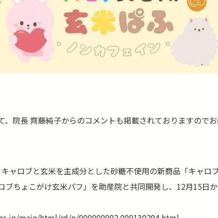
て、院長 齊藤純子からのコメントも掲載されておりますのでお
MES】キャロブと玄米を主成分とした砂糖不使用の新商品「キャロ
ロブちょこがけ玄米パフ」を助産院と共同開発し、12月15日
mes.jp/main/html/rd/p/000000002.000130294.html