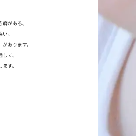
き癖がある、
悪い。
」があります。
通して、
します。